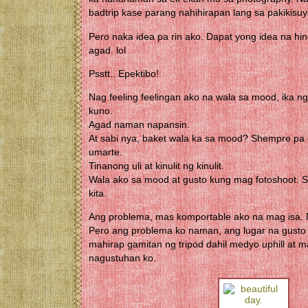
badtrip kase parang nahihirapan lang sa pakikisu
Pero naka idea pa rin ako. Dapat yong idea na hi
agad. lol
Psstt.. Epektibo!
Nag feeling feelingan ako na wala sa mood, ika 
kuno.
Agad naman napansin.
At sabi nya, baket wala ka sa mood? Shempre pa 
umarte.
Tinanong uli at kinulit ng kinulit.
Wala ako sa mood at gusto kung mag fotoshoot. 
kita.
Ang problema, mas komportable ako na mag isa. N
Pero ang problema ko naman, ang lugar na gusto
mahirap gamitan ng tripod dahil medyo uphill at m
nagustuhan ko.